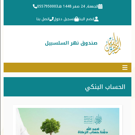
الجمعة, 24 صفر 1448 هـ
0557950003
إنضم الينا
تسجيل دخول
اتصل بنا
صندوق نهر السلسبيل
الحساب البنكي