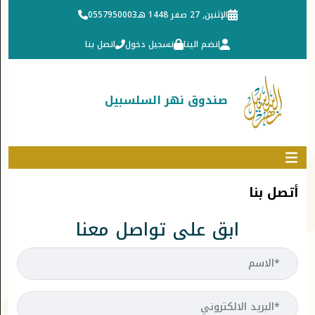
الإثنين, 27 صفر 1448 هـ
0557950003
إنضم الينا
تسجيل دخول
اتصل بنا
صندوق نهر السلسبيل
أتصل بنا
ابق على تواصل معنا