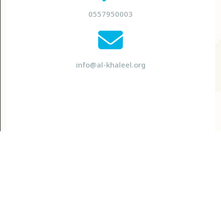
0557950003
info@al-khaleel.org
جميع الحقوق محفوظة للصندوق © 2026
طلب تسجيل مستفيد